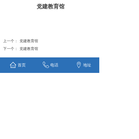
党建教育馆
上一个：
党建教育馆
下一个：
党建教育馆
首页
电话
地址
Copyright ©2020 版权所有 © 上海舒星展览服务有限公
司
上海市青浦区莱港路181号国家会展中心B栋 021-
59880016
沪ICP备20022971号-1