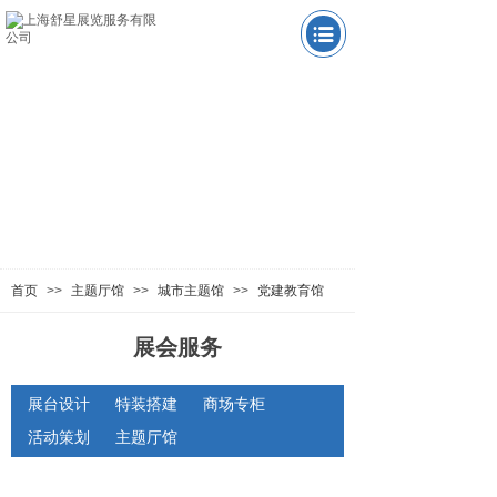
中国国际进口博览会
官方指定特装搭建服务商
打造高端企业，品牌专属形象
20年专业设计搭建经验，
服务上千家企业
首页
>>
主题厅馆
>>
城市主题馆
>>
党建教育馆
展会服务
展台设计
特装搭建
商场专柜
活动策划
主题厅馆