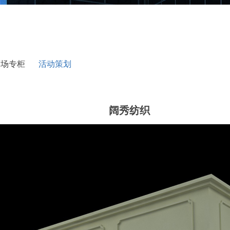
商场专柜
活动策划
阔秀纺织