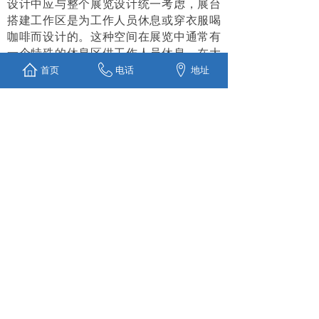
设计中应与整个展览设计统一考虑，展台
搭建工作区是为工作人员休息或穿衣服喝
咖啡而设计的。这种空间在展览中通常有
一个特殊的休息区供工作人员休息。在大
型展览中，组织者将建立类似的空间场
首页
电话
地址
地，但通常只划分区域。储存空间是指存
放展品、样品或小册子等物品的空间。维
护空间，无论是长期或临时的展示活动，
往往有一些设备，如仪器、机械、设备、
模型和灯箱、音频、视频、电信、照明等
设备。这些设备除了要占有一定的空间
外，还必须留出可供维修的空间。以上就
是关于专业的展览设计公司主题性展台的
相关介绍，相信认真看完的朋友都已经懂
了，在空间的布置方面，一定要足够用户
与商家的进行交流的空间。
分享到: